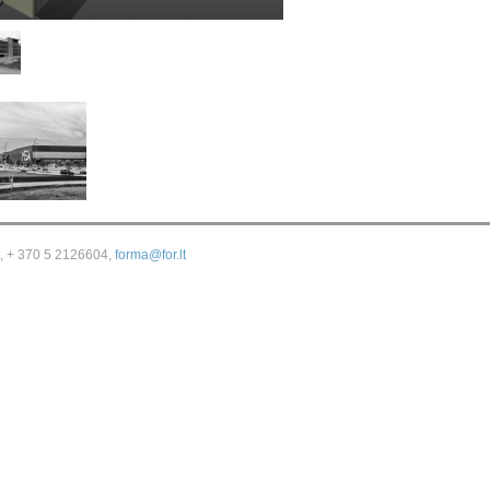
s, + 370 5 2126604,
forma@for.lt